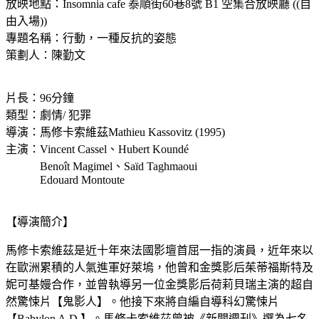
放映地點：Insomnia cafe 泰順街60巷8號 B1 空集合放映廳 ((自
由入場))
專題名稱：行動，一種反抗的姿態
策劃人：陳勤文
片長：96分鐘
類型：劇情/ 犯罪
導演：馬修卡索維茲Mathieu Kassovitz (1995)
主演：Vincent Cassel、Hubert Koundé
Benoît Magimel、Saïd Taghmaoui
Edouard Montoute
【導演簡介】
馬修卡索維茲是近十年來法國影壇首屈一指的演員，近年來以
在歐洲累積的人氣進軍好萊塢，他曾和金獎影后茱蒂福斯特及
妮可基嫚合作，並曾執導另一位金獎影后荷莉貝瑞主演的超自
然驚悚片【鬼影人】。他接下來將自編自導科幻驚悚片
【Babylon A.D.】。馬修卡索維茲曾被《新聞週刊》選為七名