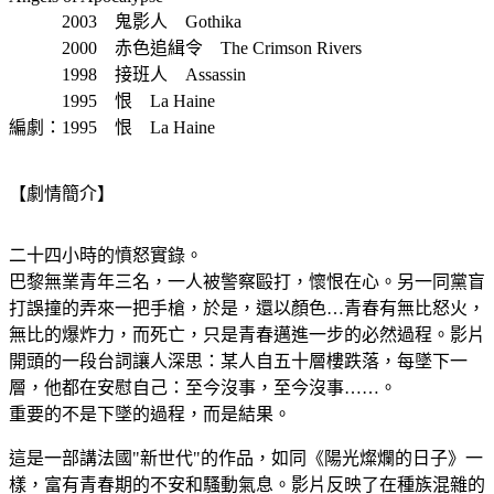
2003 鬼影人 Gothika
2000 赤色追緝令 The Crimson Rivers
1998 接班人 Assassin
1995 恨 La Haine
編劇：1995 恨 La Haine
【劇情簡介】
二十四小時的憤怒實錄。
巴黎無業青年三名，一人被警察毆打，懷恨在心。另一同黨盲
打誤撞的弄來一把手槍，於是，還以顏色…青春有無比怒火，
無比的爆炸力，而死亡，只是青春邁進一步的必然過程。影片
開頭的一段台詞讓人深思：某人自五十層樓跌落，每墜下一
層，他都在安慰自己：至今沒事，至今沒事……。
重要的不是下墜的過程，而是結果。
這是一部講法國"新世代"的作品，如同《陽光燦爛的日子》一
樣，富有青春期的不安和騷動氣息。影片反映了在種族混雜的