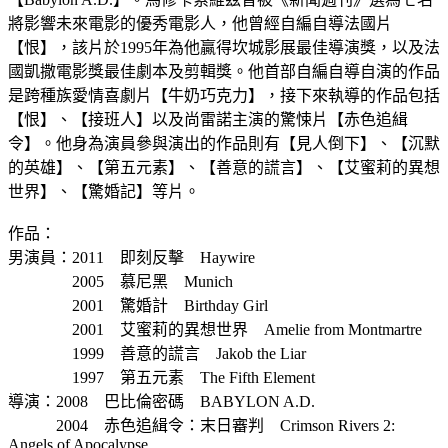
將影響未來電影的優秀電影人，他曾經自編自導法國片
【恨】，該片於1995年為他贏得坎城影展最佳導演獎，以及法
國凱撒電影獎最佳劇本及剪輯獎。他首部自編自導自演的作品
是跨種族愛情喜劇片【牛奶巧克力】，接下來執導的作品包括
【恨】、【接班人】以及尚雷諾主演的驚悚片【赤色追緝
令】。他身為演員參與演出的作品則有【見人倒下】、【沉默
的英雄】、【第五元素】、【善意的謊言】、【艾蜜莉的異想
世界】、【驚婚記】等片。
作品：
男演員：2011 即刻反擊 Haywire
2005 慕尼黑 Munich
2001 驚婚計 Birthday Girl
2001 艾蜜莉的異想世界 Amelie from Montmartre
1999 善意的謊言 Jakob the Liar
1997 第五元素 The Fifth Element
導演：2008 巴比倫密碼 BABYLON A.D.
2004 赤色追緝令：末日審判 Crimson Rivers 2:
Angels of Apocalypse