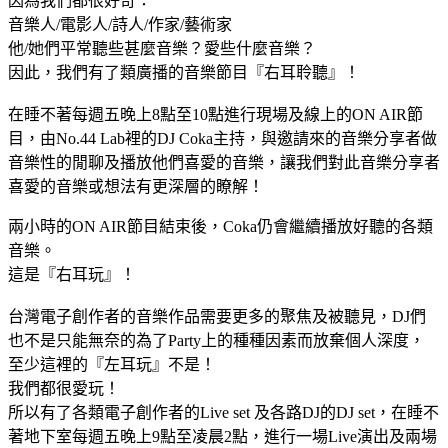
因為我們都很好奇：
音樂人/電影人/詩人/作家/藝術家
他/她們平常聽些甚麼音樂？愛些什麼音樂？
因此，我們有了類廣播的音樂節目『右耳聆聽』！
在睡不著每週五晚上8點至10點進行現場及線上的ON AIR節
目，由No.44 Lab裡的DJ Coka主持，與邀請來的音樂分享者做
音樂性的閒聊及播放他們喜愛的音樂，讓我們對此音樂分享者
喜愛的音樂或想法有更深層的瞭解！
兩小時的ON AIR節目結束後，Coka仍會繼續播放好聽的各類
音樂。
這是『右耳玩』！
台灣電子創作者的音樂作品需要更多的聚焦及被聽見，DJ們
也不是只能無奈的為了Party上的種種因素而放棄個人深度，
至少這裡的『左耳玩』不是！
我們都很愛玩！
所以有了各類電子創作者的Live set 及各路DJ的DJ set，在睡不
著地下室每週五晚上9點至凌晨2點，進行一場Live演出及兩場