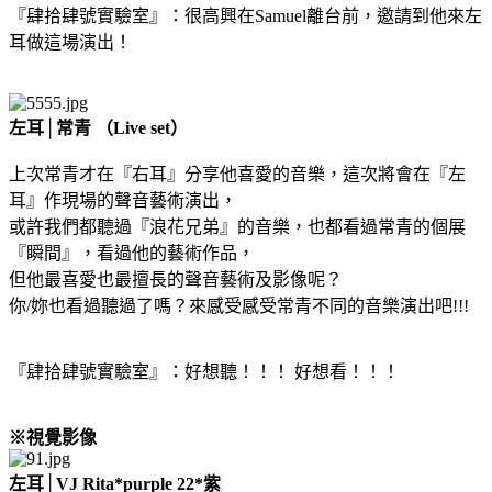
『肆拾肆號實驗室』：很高興在Samuel離台前，邀請到他來左
耳做這場演出！
左耳│常青 （Live set）
上次常青才在『右耳』分享他喜愛的音樂，這次將會在『左
耳』作現場的聲音藝術演出，
或許我們都聽過『浪花兄弟』的音樂，也都看過常青的個展
『瞬間』，看過他的藝術作品，
但他最喜愛也最擅長的聲音藝術及影像呢？
你/妳也看過聽過了嗎？來感受感受常青不同的音樂演出吧!!!
『肆拾肆號實驗室』：好想聽！！！ 好想看！！！
※視覺影像
左耳│VJ Rita*purple 22*紫