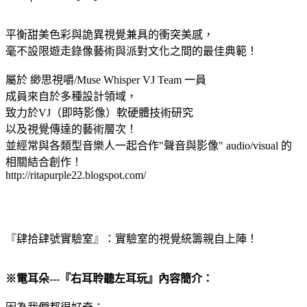
平衡甜美色彩與詭異視覺兼具的衝突美感，
毫不設限遊走錄像藝術與派對文化之間的最佳典範！
屬於 緲思視嚼/Muse Whisper VJ Team 一員
成員來自於多種設計領域，
致力於VJ（即時影像）軟硬體技術研究
以及視覺傳達的藝術層次！
並經常與各類型音樂人一起合作"聲音與影像" audio/visual 的
相關結合創作！
http://ritapurple22.blogspot.com/
『肆拾肆號實驗室』：實驗室的視覺統籌親自上陣！
※電耳朵---『右耳聆聽左耳玩』內容簡介：