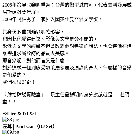
2006年策展《樂園重返：台灣的微型城市》，代表臺灣參展威
尼斯建築雙年展。
2009年《林秀子一家》入圍英仕曼亞洲文學獎。
其身份多重到難以明確形容，
也因此他覺得建築、影像與文學是分不開的，
影像與文學的經驗不但會改變他對建築的想法，也會使他在建
築裡追求屬於詩的品質與美感。
那音樂呢？對他而言又是什麼？
對於這樣一個到處受邀策展參展及演講的奇人，什麼樣的音樂
是他愛的？
我們都很好奇！
『肆拾肆號實驗室』：阮主任最鮮明的身分應該就是......老頑
童！！
※Live & DJ Set
左耳│Paul scar（DJ Set）