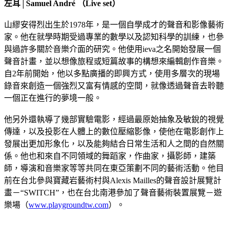
左耳│Samuel André （Live set）
山繆安得烈出生於1978年，是一個自學成才的聲音和影像藝術
家。他在就學時期受過專業的數學以及認知科學的訓練，也參
與過許多關於音樂介面的研究。他使用ieva之名開始發展一個
聲音計畫，並以想像旅程或短篇故事的構想來編輯創作音樂。
自2年前開始，他以多點廣播的即興方式，使用多層次的現場
錄音來創造一個強烈又富有情感的空間，就像透過聲音去聆聽
一個正在進行的夢境一般。
他另外還執導了幾部實驗電影，經過最原始抽象及敏銳的視覺
傳達，以及投影在人體上的數位壓縮影像，使他在電影創作上
發展出更加形象化，以及能夠結合日常生活和人之間的自然關
係。他也和來自不同領域的舞蹈家，作曲家，攝影師，建築
師，導演和音樂家等等共同在東亞策劃不同的藝術活動。他目
前在台北參與寶藏岩藝術村與Alexis Mailles的聲音設計展覽計
畫－“SWITCH”，也在台北南港參加了聲音藝術裝置展覽－遊
樂場（
www.playgroundtw.com
）。