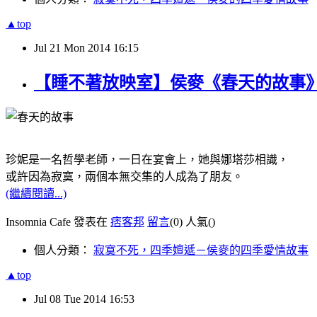
▲top
Jul
21
Mon
2014
16:15
【睡不著放映室】侯麥《春天的故事》Conte d
珍妮是一名哲學老師，一日在宴會上，她與娜塔莎相識，
或許因為寂寞，兩個本無交集的人成為了朋友。
(繼續閱讀...)
Insomnia Cafe 發表在
痞客邦
留言
(0)
人氣(
)
個人分類：
寂寞不死，四季嬗遞－侯麥的四季愛情故事
▲top
Jul
08
Tue
2014
16:53