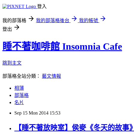
登入
我的部落格
我的部落格後台
我的帳號
登出
睡不著咖啡館 Insomnia Cafe
跳到主文
部落格全站分類：
藝文情報
相簿
部落格
名片
Sep
15
Mon
2014
15:53
【睡不著放映室】侯麥《冬天的故事》Conte d