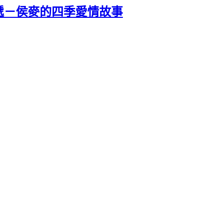
遞－侯麥的四季愛情故事