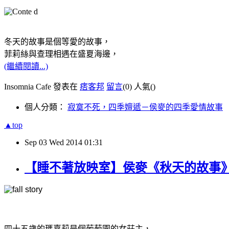
冬天的故事是個等愛的故事，
菲莉絲與查理相遇在盛夏海邊，
(繼續閱讀...)
Insomnia Cafe 發表在
痞客邦
留言
(0)
人氣(
)
個人分類：
寂寞不死，四季嬗遞－侯麥的四季愛情故事
▲top
Sep
03
Wed
2014
01:31
【睡不著放映室】侯麥《秋天的故事》Conte 
四十五歲的瑪嘉莉是個葡萄園的女莊主，