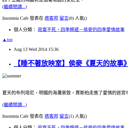
(繼續閱讀...)
Insomnia Cafe 發表在
痞客邦
留言
(0)
人氣(
)
個人分類：
寂寞不死，四季嬗遞－侯麥的四季愛情故事
▲top
Aug
13
Wed
2014
15:36
【睡不著放映室】侯麥《夏天的故事》Conte 
夏天的布列塔尼，明媚的海灘景致，賈斯柏走進了愛情的迷宮
(繼續閱讀...)
Insomnia Cafe 發表在
痞客邦
留言
(1)
人氣(
)
個人分類：
寂寞不死，四季嬗遞－侯麥的四季愛情故事