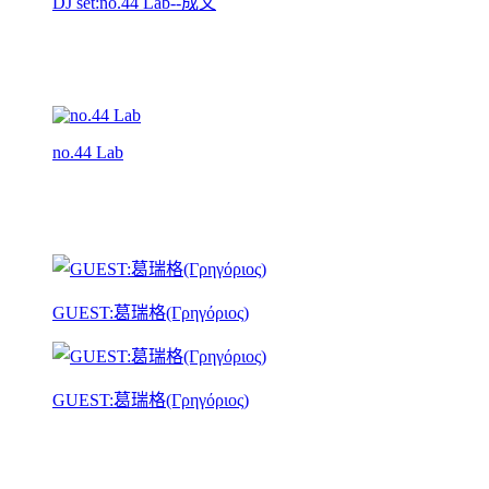
DJ set:no.44 Lab--成文
no.44 Lab
GUEST:葛瑞格(Γρηγόριος)
GUEST:葛瑞格(Γρηγόριος)