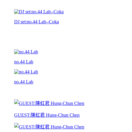
DJ set:no.44 Lab--Coka
no.44 Lab
no.44 Lab
GUEST:陳虹君 Hung-Chun Chen